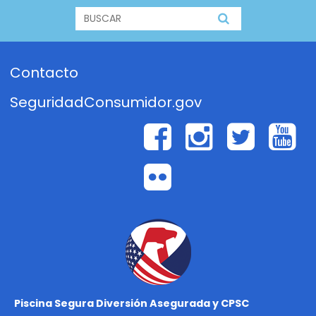
BUSCAR
BUSCAR
Contacto
SeguridadConsumidor.gov
Facebook
Instagr
Twit
Y
Flickr
Piscina Segura Diversión Asegurada y CPSC